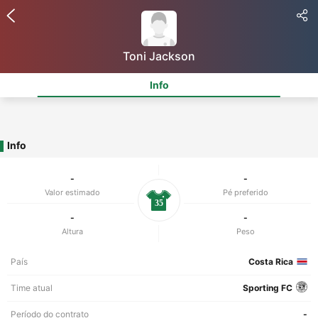
Toni Jackson
Info
Info
-
-
Valor estimado
Pé preferido
35
-
-
Altura
Peso
País
Costa Rica
Time atual
Sporting FC
Período do contrato
-