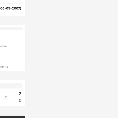
(06-05-2007)
média
rmelho
2
1'
0