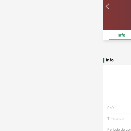
Info
Info
País
Time atual
Período do co