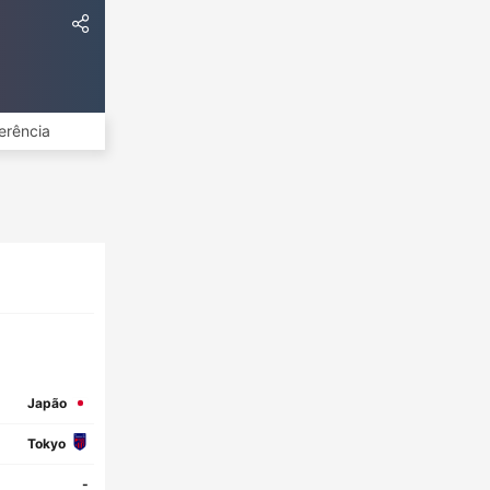
erência
Japão
Tokyo
-