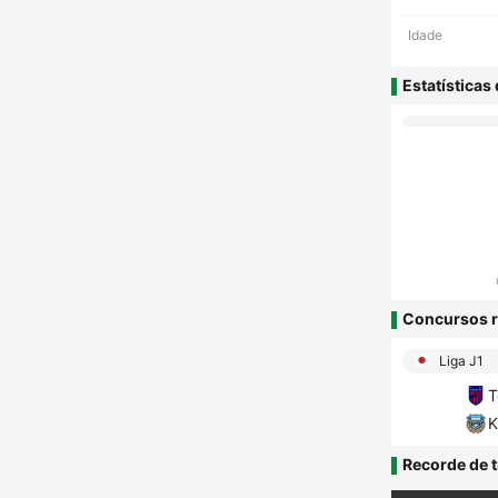
Idade
Estatísticas
Concursos r
Liga J1
T
K
Recorde de t