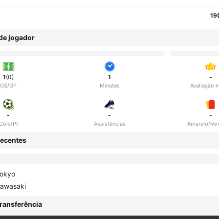
19
 de jogador
1
(0)
1
-
GS/GP
Minutes
Avaliação 
-
-
-
Gols(P)
Assistências
Amarelo/Ve
ecentes
okyo
awasaki
ransferência