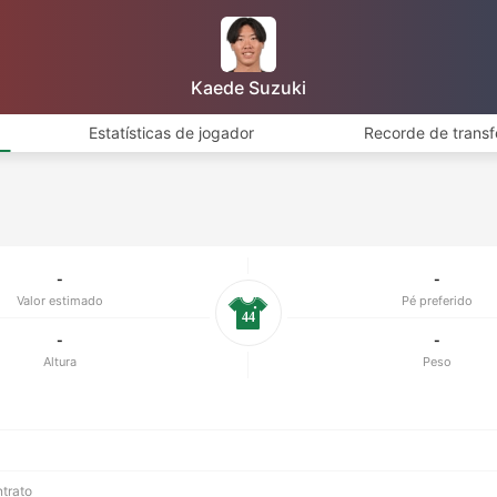
Kaede Suzuki
Estatísticas de jogador
Recorde de transf
-
-
Valor estimado
Pé preferido
44
-
-
Altura
Peso
ntrato