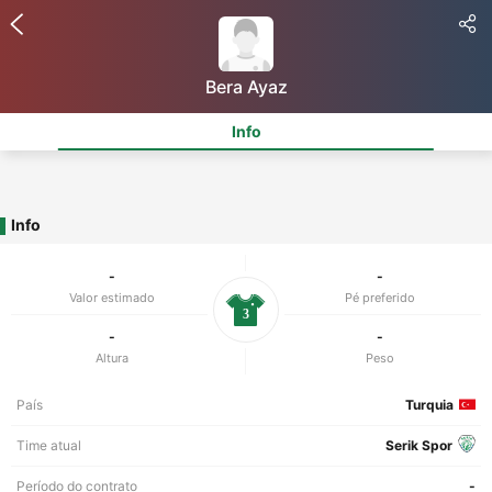
Bera Ayaz
Info
Info
-
-
Valor estimado
Pé preferido
3
-
-
Altura
Peso
País
Turquia
Time atual
Serik Spor
Período do contrato
-