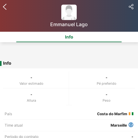
Emmanuel Lago
Info
Info
-
-
Valor estimado
Pé preferido
-
-
Altura
Peso
País
Costa do Marfim
Time atual
Marseille
Período do contrato
-