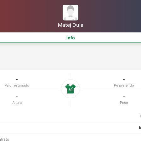
Matej Dula
Info
-
-
Valor estimado
Pé preferido
69
-
-
Altura
Peso
ntrato