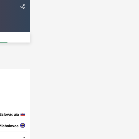
Eslováquia
Michalovce
-