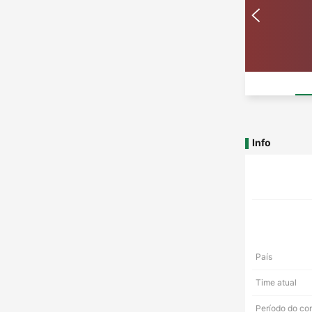
Info
País
Time atual
Período do co