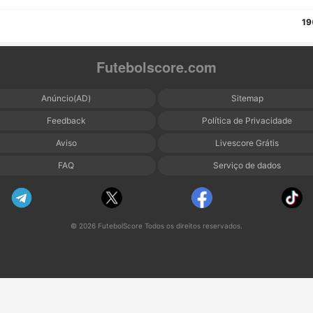
19
Futebolscore.com
Anúncio(AD)
Sitemap
Feedback
Política de Privacidade
Aviso
Livescore Grátis
FAQ
Serviço de dados
© 2026 FutebolScore Todos os direitos reservados.