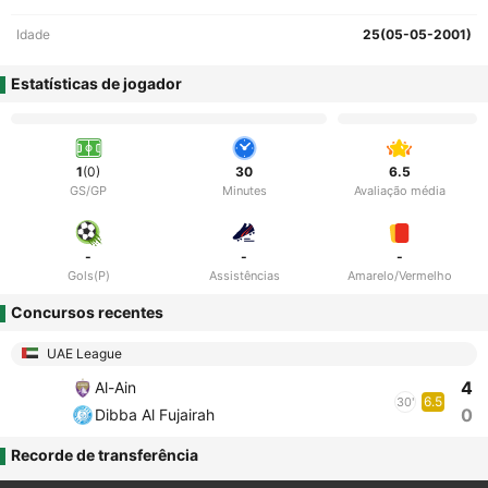
Idade
25(05-05-2001)
Estatísticas de jogador
1
(0)
30
6.5
GS/GP
Minutes
Avaliação média
-
-
-
Gols(P)
Assistências
Amarelo/Vermelho
Concursos recentes
UAE League
4
Al-Ain
6.5
30'
0
Dibba Al Fujairah
Recorde de transferência