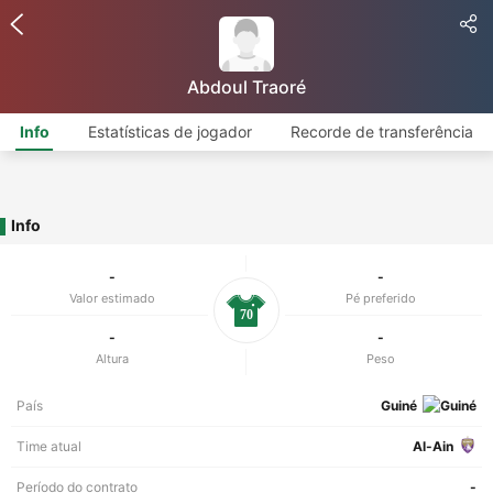
Abdoul Traoré
Info
Estatísticas de jogador
Recorde de transferência
Info
-
-
Valor estimado
Pé preferido
70
-
-
Altura
Peso
País
Guiné
Time atual
Al-Ain
Período do contrato
-