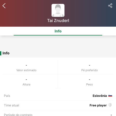
Tai Znuderl
Info
Info
-
-
Valor estimado
Pé preferido
-
-
Altura
Peso
País
Eslovênia
Time atual
Free player
Período do contrato
-