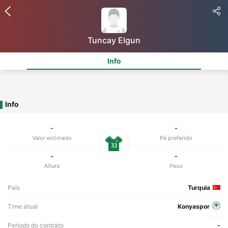
Tuncay Elgun
Info
Info
-
-
Valor estimado
Pé preferido
33
-
-
Altura
Peso
País
Turquia
Time atual
Konyaspor
Período do contrato
-