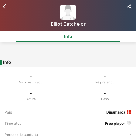
Elliot Batchelor
Info
Info
-
-
Valor estimado
Pé preferido
-
-
Altura
Peso
País
Dinamarca
Time atual
Free player
Período do contrato
-