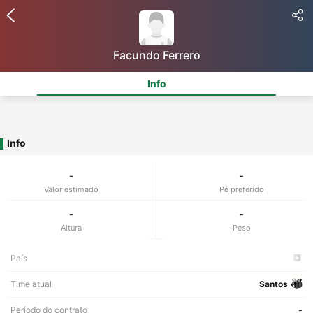
Facundo Ferrero
Info
Info
-
-
Valor estimado
Pé preferido
-
-
Altura
Peso
País
Time atual
Santos
Período do contrato
-