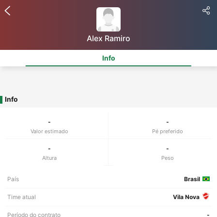
Alex Ramiro
Info
Info
-
-
Valor estimado
Pé preferido
-
-
Altura
Peso
País
Brasil
Time atual
Vila Nova
Período do contrato
-