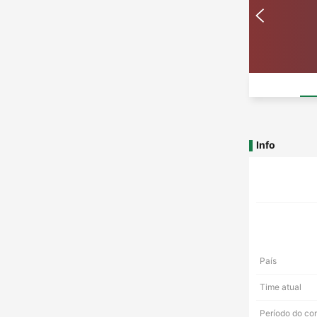
Info
País
Time atual
Período do co