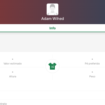
Adam Wihed
Info
-
-
Valor estimado
Pé preferido
35
-
-
Altura
Peso
ntrato