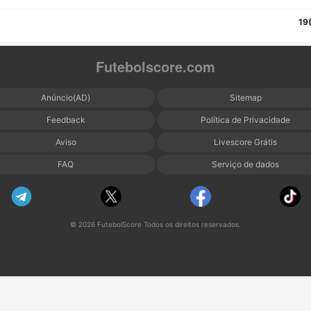
19
Futebolscore.com
Anúncio(AD)
Sitemap
Feedback
Política de Privacidade
Aviso
Livescore Grátis
FAQ
Serviço de dados
© 2026 FutebolScore Todos os direitos reservados.