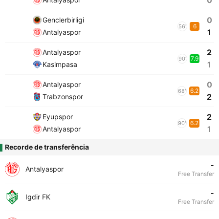
0
0
Genclerbirligi
6
56'
1
Antalyaspor
2
Antalyaspor
7.9
90'
1
Kasimpasa
0
Antalyaspor
6.2
68'
2
Trabzonspor
2
Eyupspor
6.2
90'
1
Antalyaspor
Recorde de transferência
-
Antalyaspor
Free Transfer
-
Igdir FK
Free Transfer