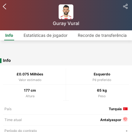
Guray Vural
Info
Estatísticas de jogador
Recorde de transferência
Info
£0.075 Milhões
Esquerdo
Valor estimado
Pé preferido
177 cm
65 kg
Altura
Peso
País
Turquia
Time atual
Antalyaspor
Período do contrato
-