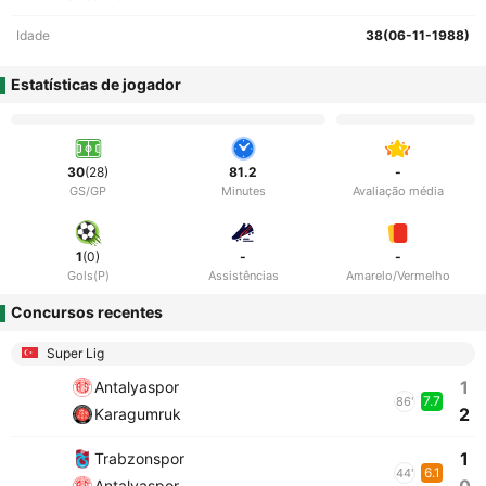
Idade
38(06-11-1988)
Estatísticas de jogador
30
(28)
81.2
-
GS/GP
Minutes
Avaliação média
1
(0)
-
-
Gols(P)
Assistências
Amarelo/Vermelho
Concursos recentes
Super Lig
1
Antalyaspor
7.7
86'
2
Karagumruk
1
Trabzonspor
6.1
44'
Antalyaspor