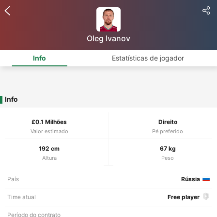
Oleg Ivanov
Info
Estatísticas de jogador
Info
£0.1 Milhões
Direito
Valor estimado
Pé preferido
192 cm
67 kg
Altura
Peso
País
Rússia
Time atual
Free player
Período do contrato