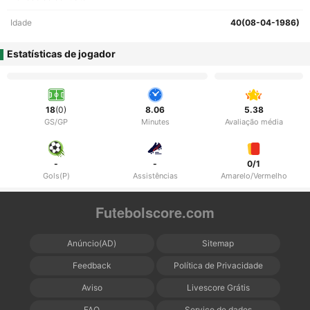
Idade
40(08-04-1986)
Estatísticas de jogador
18
(0)
8.06
5.38
GS/GP
Minutes
Avaliação média
-
-
0/1
Gols(P)
Assistências
Amarelo/Vermelho
Futebolscore.com
Anúncio(AD)
Sitemap
Feedback
Política de Privacidade
Aviso
Livescore Grátis
FAQ
Serviço de dados