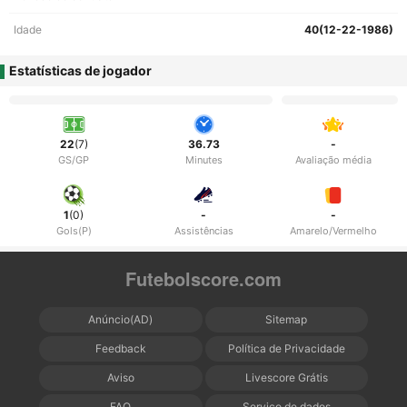
Idade
40(12-22-1986)
Estatísticas de jogador
22
(7)
36.73
-
GS/GP
Minutes
Avaliação média
1
(0)
-
-
Gols(P)
Assistências
Amarelo/Vermelho
Futebolscore.com
Anúncio(AD)
Sitemap
Feedback
Política de Privacidade
Aviso
Livescore Grátis
FAQ
Serviço de dados