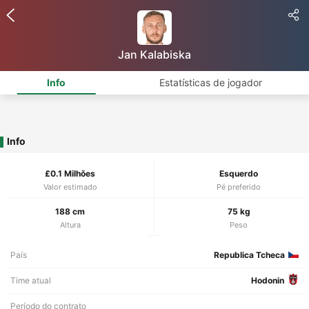
Jan Kalabiska
Info
Estatísticas de jogador
Info
£0.1 Milhões
Esquerdo
Valor estimado
Pé preferido
188 cm
75 kg
Altura
Peso
País
Republica Tcheca
Time atual
Hodonin
Período do contrato