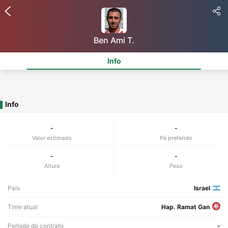
Ben Ami T.
Info
Info
-
-
Valor estimado
Pé preferido
-
-
Altura
Peso
País
Israel
Time atual
Hap. Ramat Gan
Período do contrato
-