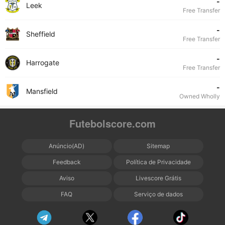
-
Leek
Free Transfer
-
Sheffield
Free Transfer
-
Harrogate
Free Transfer
-
Mansfield
Owned Wholly
Futebolscore.com
Anúncio(AD)
Sitemap
Feedback
Política de Privacidade
Aviso
Livescore Grátis
FAQ
Serviço de dados