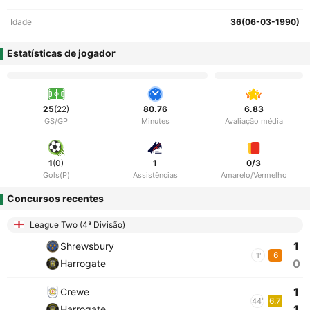
Idade
36(06-03-1990)
Estatísticas de jogador
25
(22)
80.76
6.83
GS/GP
Minutes
Avaliação média
1
(0)
1
0/3
Gols(P)
Assistências
Amarelo/Vermelho
Concursos recentes
League Two (4ª Divisão)
1
Shrewsbury
6
1'
0
Harrogate
1
Crewe
6.7
44'
1
Harrogate