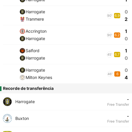
0
Harrogate
6.9
90'
2
Tranmere
1
Accrington
6.2
90'
0
Harrogate
1
Salford
6.7
45'
0
Harrogate
0
Harrogate
6
46'
4
Milton Keynes
Recorde de transferência
-
Harrogate
Free Transfer
-
Buxton
Free Transfer