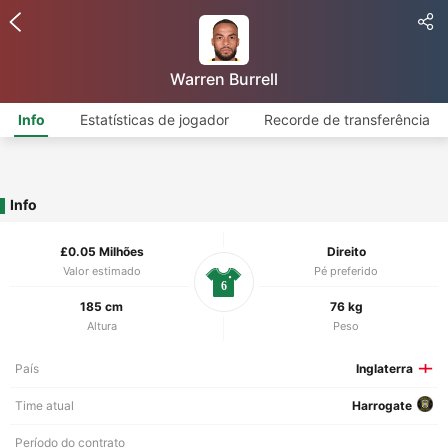
Warren Burrell
Info
Estatísticas de jogador
Recorde de transferência
Info
£0.05 Milhões
Direito
Valor estimado
Pé preferido
6
185 cm
76 kg
Altura
Peso
País
Inglaterra
Time atual
Harrogate
Período do contrato