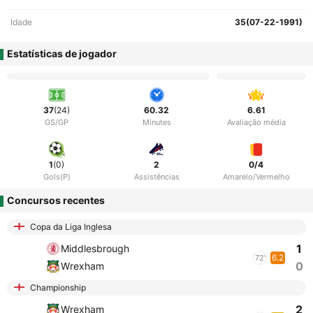
Idade
35(07-22-1991)
Estatísticas de jogador
37
(24)
60.32
6.61
GS/GP
Minutes
Avaliação média
1
(0)
2
0/4
Gols(P)
Assistências
Amarelo/Vermelho
Concursos recentes
Copa da Liga Inglesa
1
Middlesbrough
6.2
72'
0
Wrexham
Championship
2
Wrexham