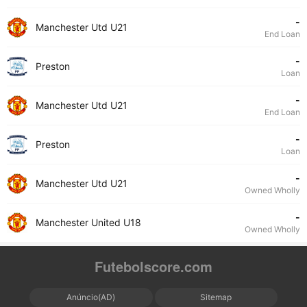
-
Manchester Utd U21
End Loan
-
Preston
Loan
-
Manchester Utd U21
End Loan
-
Preston
Loan
-
Manchester Utd U21
Owned Wholly
-
Manchester United U18
Owned Wholly
Futebolscore.com
Anúncio(AD)
Sitemap