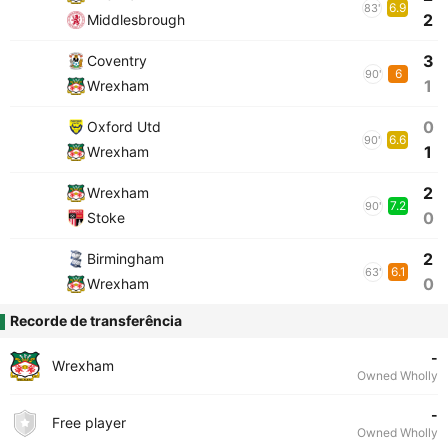
6.9
83'
2
Middlesbrough
3
Coventry
6
90'
1
Wrexham
0
Oxford Utd
6.6
90'
1
Wrexham
2
Wrexham
7.2
90'
0
Stoke
2
Birmingham
6.1
63'
0
Wrexham
Recorde de transferência
-
Wrexham
Owned Wholly
-
Free player
Owned Wholly