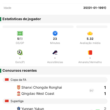
Idade
35(01-01-1991)
Estatísticas de jogador
5
(1)
23
5.32
GS/GP
Minutes
Avaliação média
-
-
-
Gols(P)
Assistências
Amarelo/Vermelho
Concursos recentes
Copa da FA
1
Shanxi Chongde Ronghai
90'
1
Qingdao West Coast
Superliga
2
Yunnan Yukun