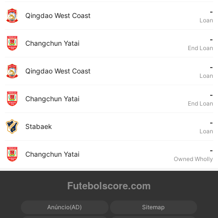
-
Qingdao West Coast
Loan
-
Changchun Yatai
End Loan
-
Qingdao West Coast
Loan
-
Changchun Yatai
End Loan
-
Stabaek
Loan
-
Changchun Yatai
Owned Wholly
Futebolscore.com
Anúncio(AD)
Sitemap