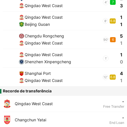
7
4'
3
Qingdao West Coast
1
Qingdao West Coast
6.8
8'
1
Beijing Guoan
5
Chengdu Rongcheng
6
90'
1
Qingdao West Coast
1
Qingdao West Coast
1'
0
Shenzhen Xinpengcheng
4
Shanghai Port
6.8
12'
1
Qingdao West Coast
Recorde de transferência
-
Qingdao West Coast
Free Transfer
-
Changchun Yatai
End Loan