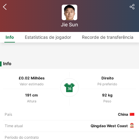
Jie Sun
Info
Estatísticas de jogador
Recorde de transferência
Info
£0.02 Milhões
Direito
Valor estimado
Pé preferido
36
191 cm
92 kg
Altura
Peso
País
China
Time atual
Qingdao West Coast
Período do contrato