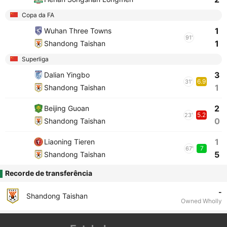
Copa da FA
1
Wuhan Three Towns
91'
1
Shandong Taishan
Superliga
3
Dalian Yingbo
6.9
31'
1
Shandong Taishan
2
Beijing Guoan
5.2
23'
0
Shandong Taishan
1
Liaoning Tieren
7
67'
5
Shandong Taishan
Recorde de transferência
-
Shandong Taishan
Owned Wholly