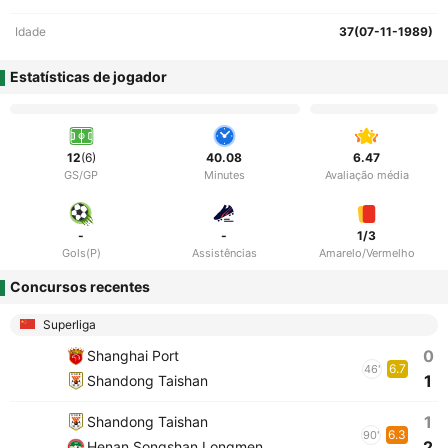
Idade
37(07-11-1989)
Estatísticas de jogador
12
(6)
40.08
6.47
GS/GP
Minutes
Avaliação média
-
-
1/3
Gols(P)
Assistências
Amarelo/Vermelho
Concursos recentes
Superliga
0
Shanghai Port
6.7
46'
1
Shandong Taishan
1
Shandong Taishan
6.3
90'
2
Henan Songshan Longmen