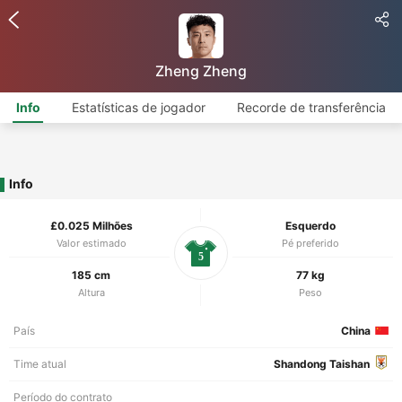
Zheng Zheng
Info
Estatísticas de jogador
Recorde de transferência
Info
£0.025 Milhões
Esquerdo
Valor estimado
Pé preferido
5
185 cm
77 kg
Altura
Peso
País
China
Time atual
Shandong Taishan
Período do contrato