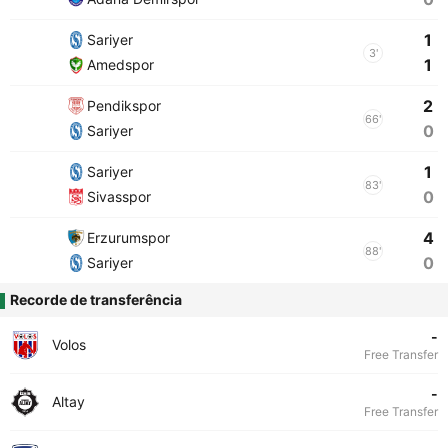
1
Sariyer
3'
1
Amedspor
2
Pendikspor
66'
0
Sariyer
1
Sariyer
83'
0
Sivasspor
4
Erzurumspor
88'
0
Sariyer
Recorde de transferência
-
Volos
Free Transfer
-
Altay
Free Transfer