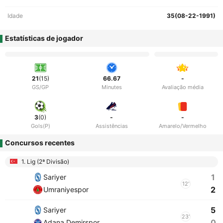
Idade
35(08-22-1991)
Estatísticas de jogador
21
(15)
66.67
-
GS/GP
Minutes
Avaliação média
3
(0)
-
-
Gols(P)
Assistências
Amarelo/Vermelho
Concursos recentes
1. Lig (2ª Divisão)
1
Sariyer
12'
2
Umraniyespor
5
Sariyer
23'
0
Adana Demirspor