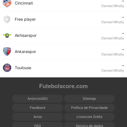
-
Cincinnati
Owned Wholly
-
Free player
Owned Wholly
-
Akhisarspor
Owned Wholly
-
Ankaraspor
Owned Wholly
-
Toulouse
Owned Wholly
Futebolscore.com
Anúncio(AD)
Sitemap
Feedback
Política de Privacidade
Aviso
Livescore Grátis
FAQ
Serviço de dados