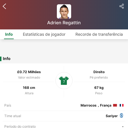
Adrien Regattin
Info
Estatísticas de jogador
Recorde de transferência
Info
£0.72 Milhões
Direito
Valor estimado
Pé preferido
7
168 cm
67 kg
Altura
Peso
País
Marrocos，França
Time atual
Sariyer
Período do contrato
-