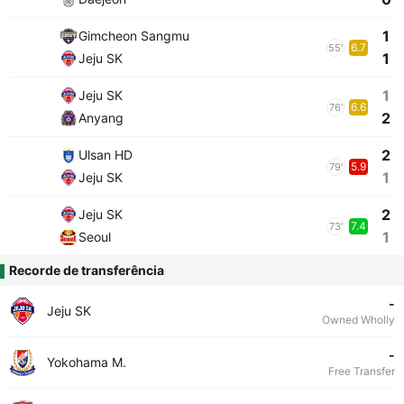
1
Gimcheon Sangmu
6.7
55'
1
Jeju SK
1
Jeju SK
6.6
76'
2
Anyang
2
Ulsan HD
5.9
79'
1
Jeju SK
2
Jeju SK
7.4
73'
1
Seoul
Recorde de transferência
-
Jeju SK
Owned Wholly
-
Yokohama M.
Free Transfer