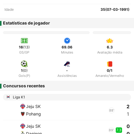
Idade
35(07-03-1991)
Estatísticas de jogador
16
(13)
69.06
6.3
GS/GP
Minutes
Avaliação média
1
(0)
-
0/1
Gols(P)
Assistências
Amarelo/Vermelho
Concursos recentes
Liga K1
2
Jeju SK
88'
1
Pohang
0
Jeju SK
7.3
89'
0
Daejeon