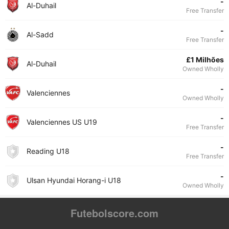
-
Al-Duhail
Free Transfer
-
Al-Sadd
Free Transfer
£1 Milhões
Al-Duhail
Owned Wholly
-
Valenciennes
Owned Wholly
-
Valenciennes US U19
Free Transfer
-
Reading U18
Free Transfer
-
Ulsan Hyundai Horang-i U18
Owned Wholly
Futebolscore.com