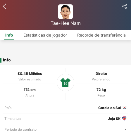
Tae-Hee Nam
Info
Estatísticas de jogador
Recorde de transferência
Info
£0.45 Milhões
Direito
Valor estimado
Pé preferido
10
174 cm
72 kg
Altura
Peso
País
Coreia do Sul
Time atual
Jeju SK
Período do contrato
-