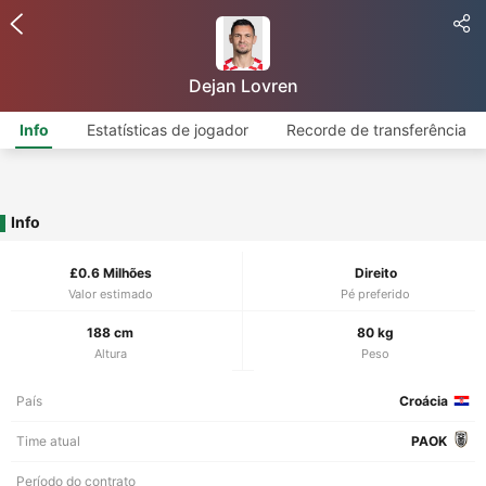
Dejan Lovren
Info
Estatísticas de jogador
Recorde de transferência
Info
£0.6 Milhões
Direito
Valor estimado
Pé preferido
188 cm
80 kg
Altura
Peso
País
Croácia
Time atual
PAOK
Período do contrato