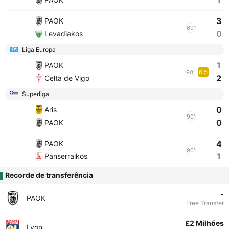
1
3
PAOK
69'
0
Levadiakos
Liga Europa
1
PAOK
6.5
90'
2
Celta de Vigo
Superliga
0
Aris
90'
0
PAOK
4
PAOK
90'
1
Panserraikos
Recorde de transferência
-
PAOK
Free Transfer
£2 Milhões
Lyon