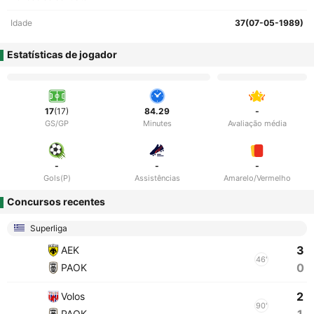
Idade
37(07-05-1989)
Estatísticas de jogador
17
(17)
84.29
-
GS/GP
Minutes
Avaliação média
-
-
-
Gols(P)
Assistências
Amarelo/Vermelho
Concursos recentes
Superliga
3
AEK
46'
0
PAOK
2
Volos
90'
PAOK