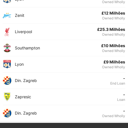
Owned Wholly
£12 Milhões
Zenit
Owned Wholly
£25.3 Milhões
Liverpool
Owned Wholly
£10 Milhões
Southampton
Owned Wholly
£9 Milhões
Lyon
Owned Wholly
-
Din. Zagreb
End Loan
-
Zapresic
Loan
-
Din. Zagreb
Owned Wholly