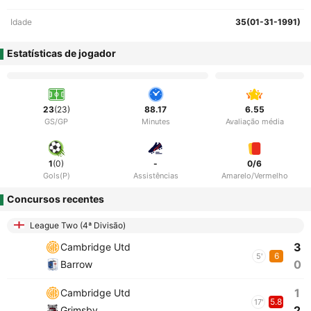
Idade
35(01-31-1991)
Estatísticas de jogador
23
(23)
88.17
6.55
GS/GP
Minutes
Avaliação média
1
(0)
-
0/6
Gols(P)
Assistências
Amarelo/Vermelho
Concursos recentes
League Two (4ª Divisão)
3
Cambridge Utd
6
5'
0
Barrow
1
Cambridge Utd
5.8
17'
2
Grimsby