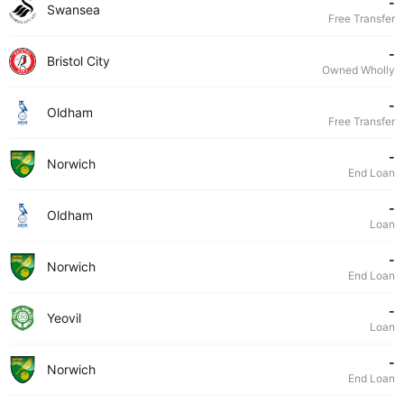
-
Swansea
Free Transfer
-
Bristol City
Owned Wholly
-
Oldham
Free Transfer
-
Norwich
End Loan
-
Oldham
Loan
-
Norwich
End Loan
-
Yeovil
Loan
-
Norwich
End Loan