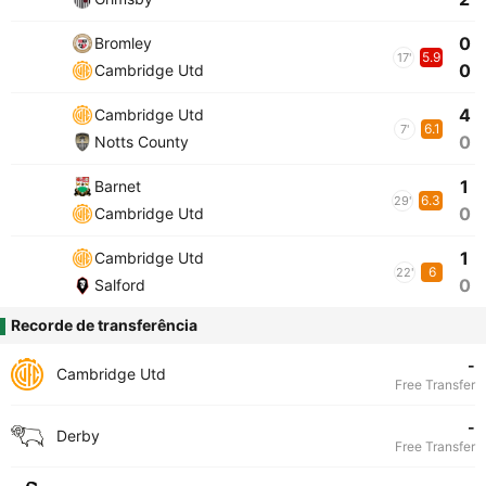
0
Bromley
5.9
17'
0
Cambridge Utd
4
Cambridge Utd
6.1
7'
0
Notts County
1
Barnet
6.3
29'
0
Cambridge Utd
1
Cambridge Utd
6
22'
0
Salford
Recorde de transferência
-
Cambridge Utd
Free Transfer
-
Derby
Free Transfer