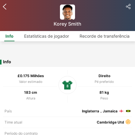
Korey Smith
Info
Estatísticas de jogador
Recorde de transferência
Info
£0.175 Milhões
Direito
Valor estimado
Pé preferido
8
183 cm
81 kg
Altura
Peso
País
Inglaterra，Jamaica
Time atual
Cambridge Utd
Período do contrato