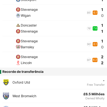
1
Stevenage
6.1
85'
0
Wigan
1
Doncaster
7.6
76'
1
Stevenage
1
Stevenage
6.1
90'
0
Barnsley
2
Stevenage
6.2
87'
2
Lincoln
Recorde de transferência
-
Oxford Utd
Free Transfer
£6.5 Milhões
West Bromwich
Owned Wholly