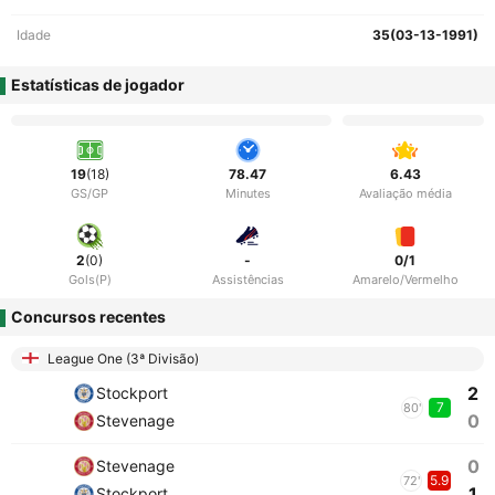
Idade
35(03-13-1991)
Estatísticas de jogador
19
(18)
78.47
6.43
GS/GP
Minutes
Avaliação média
2
(0)
-
0/1
Gols(P)
Assistências
Amarelo/Vermelho
Concursos recentes
League One (3ª Divisão)
2
Stockport
7
80'
0
Stevenage
0
Stevenage
5.9
72'
1
Stockport