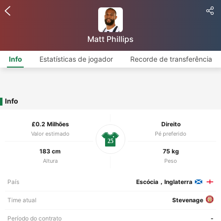
Matt Phillips
Info
Estatísticas de jogador
Recorde de transferência
Info
£0.2 Milhões
Direito
Valor estimado
Pé preferido
25
183 cm
75 kg
Altura
Peso
País
Escócia，Inglaterra
Time atual
Stevenage
Período do contrato
-