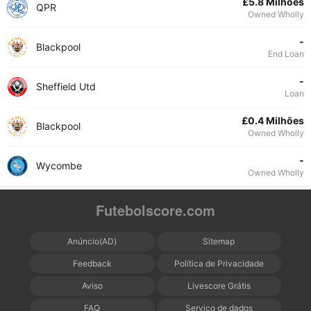
£5.8 Milhões
QPR
Owned Wholly
-
Blackpool
End Loan
-
Sheffield Utd
Loan
£0.4 Milhões
Blackpool
Owned Wholly
-
Wycombe
Owned Wholly
Futebolscore.com
Anúncio(AD)
Sitemap
Feedback
Política de Privacidade
Aviso
Livescore Grátis
FAQ
Serviço de dados