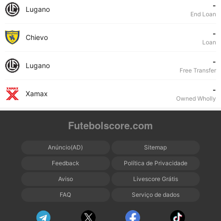
-
Lugano
End Loan
-
Chievo
Loan
-
Lugano
Free Transfer
-
Xamax
Owned Wholly
Futebolscore.com
Anúncio(AD)
Sitemap
Feedback
Política de Privacidade
Aviso
Livescore Grátis
FAQ
Serviço de dados