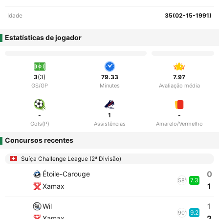
Idade
35(02-15-1991)
Estatísticas de jogador
3
(3)
79.33
7.97
GS/GP
Minutes
Avaliação média
-
1
-
Gols(P)
Assistências
Amarelo/Vermelho
Concursos recentes
Suíça Challenge League (2ª Divisão)
0
Étoile-Carouge
7.3
58'
1
Xamax
1
Wil
9.2
90'
2
Xamax