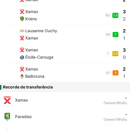
3
Xamax
7.4
90'
2
Kriens
2
Lausanne Ouchy
7
90'
1
Xamax
3
Xamax
6.8
7'
0
Étoile-Carouge
2
Xamax
6
67'
1
Bellinzona
Recorde de transferência
-
Xamax
Owned Wholly
-
Paradiso
Owned Wholly