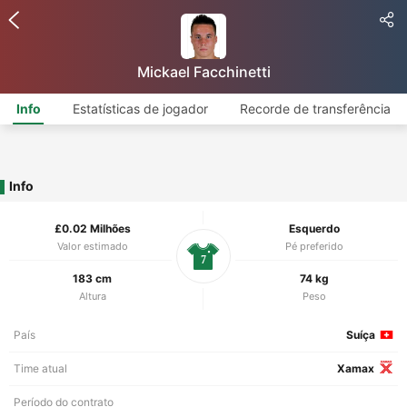
Mickael Facchinetti
Info
Estatísticas de jogador
Recorde de transferência
Info
£0.02 Milhões
Esquerdo
Valor estimado
Pé preferido
7
183 cm
74 kg
Altura
Peso
País
Suíça
Time atual
Xamax
Período do contrato