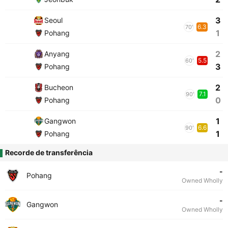
3
Seoul
6.3
70'
1
Pohang
2
Anyang
5.5
60'
3
Pohang
2
Bucheon
7.1
90'
0
Pohang
1
Gangwon
6.6
90'
1
Pohang
Recorde de transferência
-
Pohang
Owned Wholly
-
Gangwon
Owned Wholly