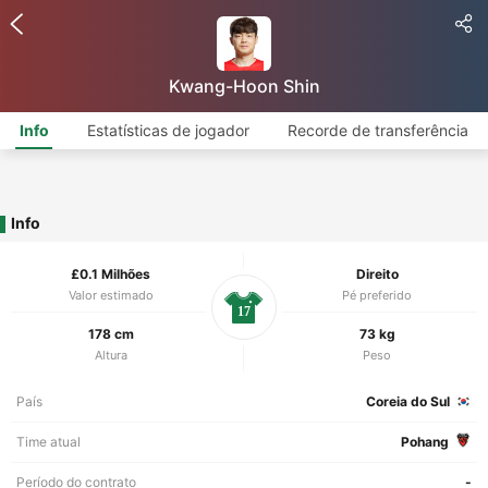
Kwang-Hoon Shin
Info
Estatísticas de jogador
Recorde de transferência
Info
£0.1 Milhões
Direito
Valor estimado
Pé preferido
17
178 cm
73 kg
Altura
Peso
País
Coreia do Sul
Time atual
Pohang
Período do contrato
-