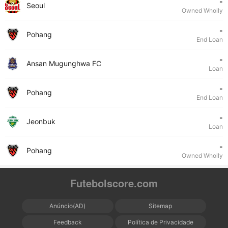
-
Seoul
Owned Wholly
-
Pohang
End Loan
-
Ansan Mugunghwa FC
Loan
-
Pohang
End Loan
-
Jeonbuk
Loan
-
Pohang
Owned Wholly
Futebolscore.com
Anúncio(AD)
Sitemap
Feedback
Política de Privacidade