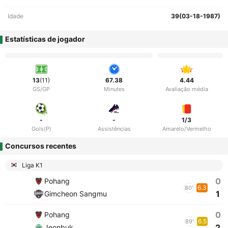
Idade
39(03-18-1987)
Estatísticas de jogador
13
(11)
67.38
4.44
GS/GP
Minutes
Avaliação média
-
-
1/3
Gols(P)
Assistências
Amarelo/Vermelho
Concursos recentes
Liga K1
0
Pohang
6.3
80'
1
Gimcheon Sangmu
0
Pohang
6.5
89'
2
Jeonbuk