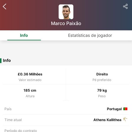
Marco Paixão
Info
Estatísticas de jogador
Info
£0.36 Milhões
Direito
Valor estimado
Pé preferido
185 cm
79 kg
Altura
Peso
País
Portugal
Time atual
Athens Kallithea
Período do contrato