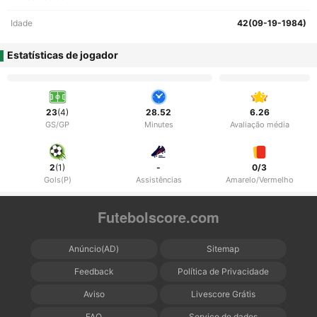
Idade
42(09-19-1984)
Estatísticas de jogador
23
(4)
28.52
6.26
GS/GP
Minutes
Avaliação média
2
(1)
-
0/3
Gols(P)
Assistências
Amarelo/Vermelho
Futebolscore.com
Anúncio(AD)
Sitemap
Feedback
Política de Privacidade
Aviso
Livescore Grátis
FAQ
Serviço de dados