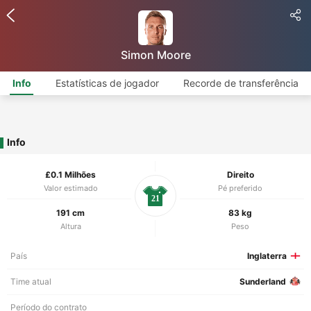
Simon Moore
Info
Estatísticas de jogador
Recorde de transferência
Info
£0.1 Milhões
Direito
Valor estimado
Pé preferido
21
191 cm
83 kg
Altura
Peso
País
Inglaterra
Time atual
Sunderland
Período do contrato