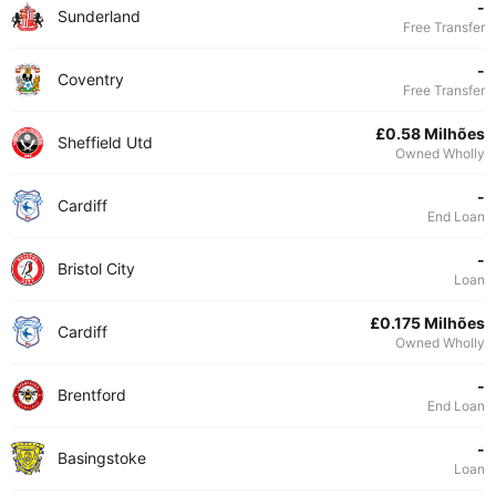
-
Sunderland
Free Transfer
-
Coventry
Free Transfer
£0.58 Milhões
Sheffield Utd
Owned Wholly
-
Cardiff
End Loan
-
Bristol City
Loan
£0.175 Milhões
Cardiff
Owned Wholly
-
Brentford
End Loan
-
Basingstoke
Loan