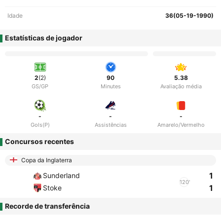
Idade
36(05-19-1990)
Estatísticas de jogador
2
(2)
90
5.38
GS/GP
Minutes
Avaliação média
-
-
-
Gols(P)
Assistências
Amarelo/Vermelho
Concursos recentes
Copa da Inglaterra
1
Sunderland
120'
1
Stoke
Recorde de transferência