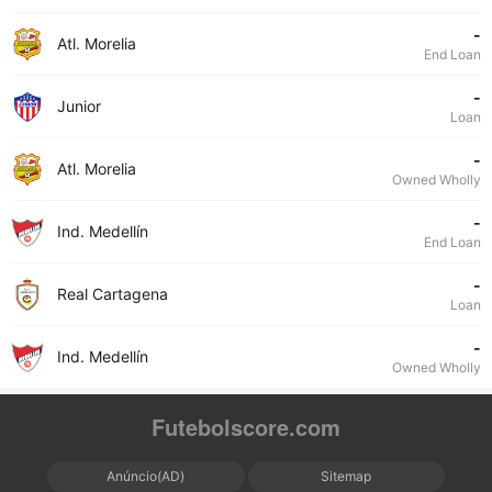
-
Atl. Morelia
End Loan
-
Junior
Loan
-
Atl. Morelia
Owned Wholly
-
Ind. Medellín
End Loan
-
Real Cartagena
Loan
-
Ind. Medellín
Owned Wholly
Futebolscore.com
Anúncio(AD)
Sitemap