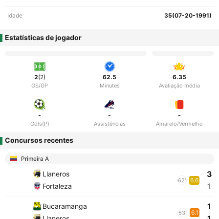
Idade
35(07-20-1991)
Estatísticas de jogador
2
(2)
62.5
6.35
GS/GP
Minutes
Avaliação média
-
-
-
Gols(P)
Assistências
Amarelo/Vermelho
Concursos recentes
Primeira A
3
Llaneros
6.6
62'
1
Fortaleza
1
Bucaramanga
6.1
63'
1
Llaneros