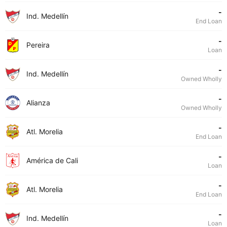
-
Ind. Medellín
End Loan
-
Pereira
Loan
-
Ind. Medellín
Owned Wholly
-
Alianza
Owned Wholly
-
Atl. Morelia
End Loan
-
América de Cali
Loan
-
Atl. Morelia
End Loan
-
Ind. Medellín
Loan