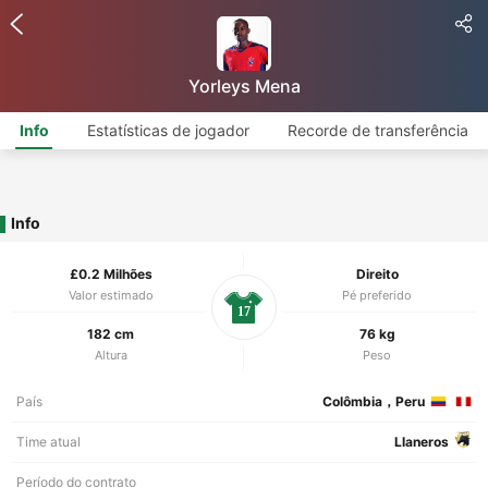
Yorleys Mena
Info
Estatísticas de jogador
Recorde de transferência
Info
£0.2 Milhões
Direito
Valor estimado
Pé preferido
17
182 cm
76 kg
Altura
Peso
País
Colômbia，Peru
Time atual
Llaneros
Período do contrato