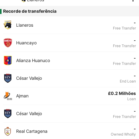
Recorde de transferência
-
Llaneros
Free Transfer
-
Huancayo
Free Transfer
-
Alianza Huanuco
Free Transfer
-
César Vallejo
End Loan
£0.2 Milhões
Ajman
Loan
-
César Vallejo
Free Transfer
-
Real Cartagena
Owned Wholly