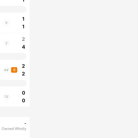
1
5'
1
2
2'
4
2
6
44'
2
0
13'
0
-
Owned Wholly