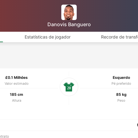
Danovis Banguero
Estatísticas de jogador
Recorde de transf
£0.1 Milhões
Esquerdo
Valor estimado
Pé preferido
20
185 cm
85 kg
Altura
Peso
ntrato