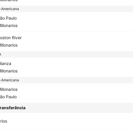
-Americana
ão Paulo
illonarios
oston River
illonarios
A
lianza
illonarios
-Americana
illonarios
ão Paulo
ransferência
rios