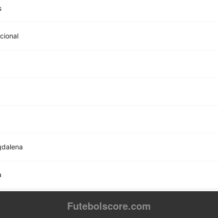
s
acional
gdalena
a
Futebolscore.com