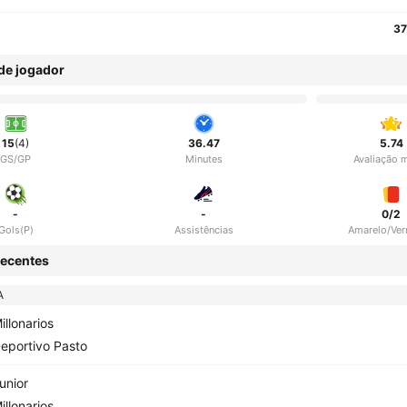
37
 de jogador
15
(4)
36.47
5.74
GS/GP
Minutes
Avaliação 
-
-
0/2
Gols(P)
Assistências
Amarelo/Ve
ecentes
A
illonarios
eportivo Pasto
unior
illonarios