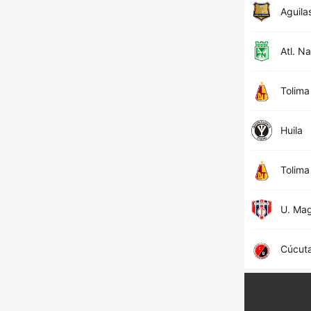
Aguila
Atl. N
Tolima
Huila
Tolima
U. Ma
Cúcut