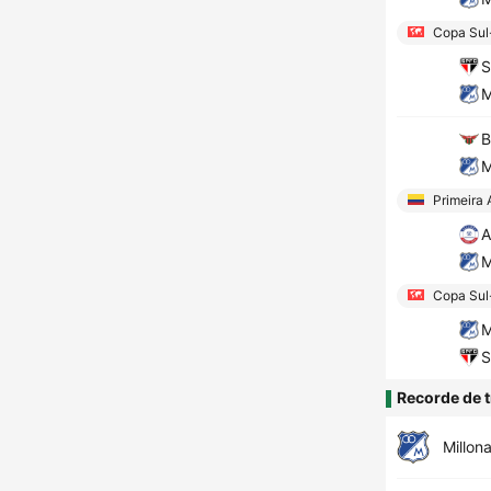
Copa Sul
S
M
B
M
Primeira 
A
M
Copa Sul
M
S
Recorde de t
Millona