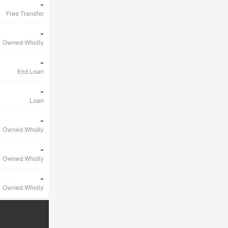
-
Free Transfer
-
Owned Wholly
-
End Loan
-
Loan
-
Owned Wholly
-
Owned Wholly
-
Owned Wholly