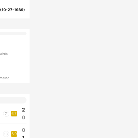
(10-27-1989)
média
rmelho
2
6.7
7'
0
0
6.9
13'
1