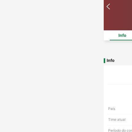
Info
Info
País
Time atual
Período do co