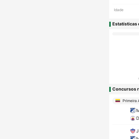
Idade
Estatísticas
Concursos r
Primeira 
M
D
J
M