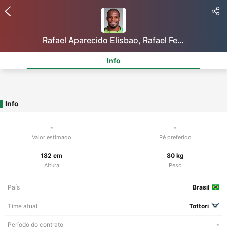
Rafael Aparecido Elisbao, Rafael Fefo
Info
Info
-
-
Valor estimado
Pé preferido
182 cm
80 kg
Altura
Peso
País
Brasil
Time atual
Tottori
Período do contrato
-