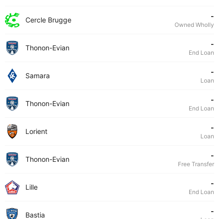
-
Cercle Brugge
Owned Wholly
-
Thonon-Evian
End Loan
-
Samara
Loan
-
Thonon-Evian
End Loan
-
Lorient
Loan
-
Thonon-Evian
Free Transfer
-
Lille
End Loan
-
Bastia