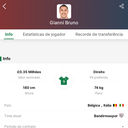
Gianni Bruno
Info
Estatísticas de jogador
Recorde de transferência
Info
£0.35 Milhões
Direito
Valor estimado
Pé preferido
9
180 cm
74 kg
Altura
Peso
País
Bélgica，Itália
Time atual
Bandirmaspor
Período do contrato
-