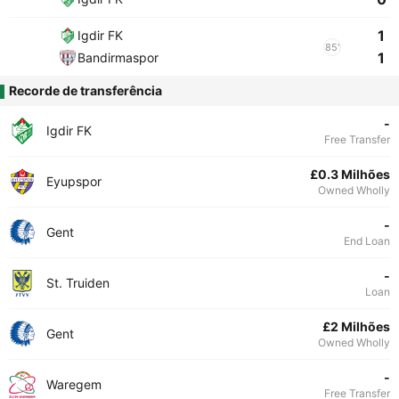
1
Igdir FK
85'
1
Bandirmaspor
Recorde de transferência
-
Igdir FK
Free Transfer
£0.3 Milhões
Eyupspor
Owned Wholly
-
Gent
End Loan
-
St. Truiden
Loan
£2 Milhões
Gent
Owned Wholly
-
Waregem
Free Transfer