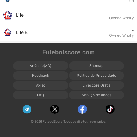
Loan
-
Lille
Owned Wholly
-
Lille B
Owned Wholly
Futebolscore.com
Anúncio(AD)
Sitemap
Feedback
Política de Privacidade
Aviso
Livescore Grátis
FAQ
Serviço de dados
© 2026 FutebolScore Todos os direitos reservados.