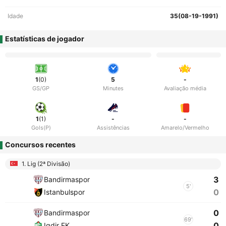
Idade
35(08-19-1991)
Estatísticas de jogador
1
(0)
5
-
GS/GP
Minutes
Avaliação média
1
(1)
-
-
Gols(P)
Assistências
Amarelo/Vermelho
Concursos recentes
1. Lig (2ª Divisão)
3
Bandirmaspor
5'
0
Istanbulspor
0
Bandirmaspor
69'
0
Igdir FK