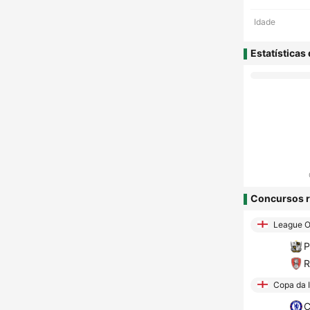
Idade
Estatísticas
Concursos r
League On
P
R
Copa da I
C