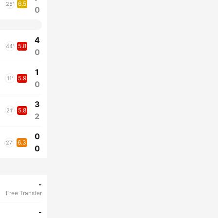
6.5
25'
0
4
5.8
44'
0
1
5.9
11'
0
3
5.8
21'
2
0
6.3
27'
0
-
Free Transfer
-