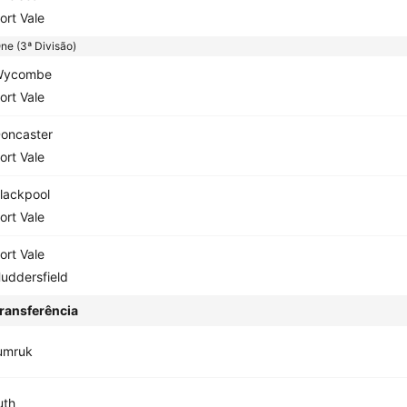
ort Vale
e (3ª Divisão)
Wycombe
ort Vale
oncaster
ort Vale
lackpool
ort Vale
ort Vale
uddersfield
ransferência
umruk
uth