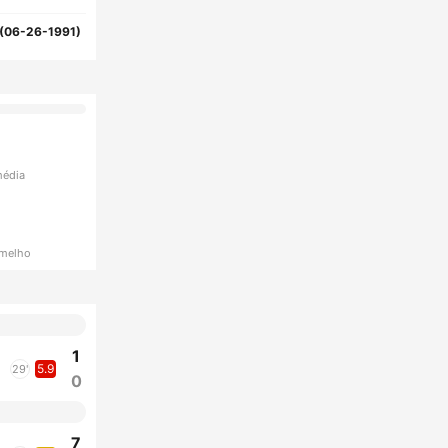
(06-26-1991)
média
rmelho
1
5.9
29'
0
7