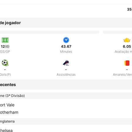
35
 de jogador
12
(6)
43.67
6.05
GS/GP
Minutes
Avaliação 
-
-
-
Gols(P)
Assistências
Amarelo/Ve
ecentes
e (3ª Divisão)
ort Vale
otherham
nglaterra
helsea