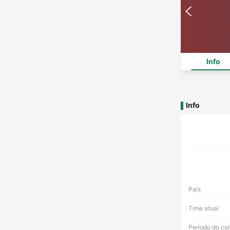
Info
Info
País
Time atual
Período do co