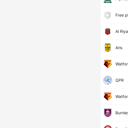
Free p
Al Riy
Aris
Watfo
QPR
Watfo
Burnle