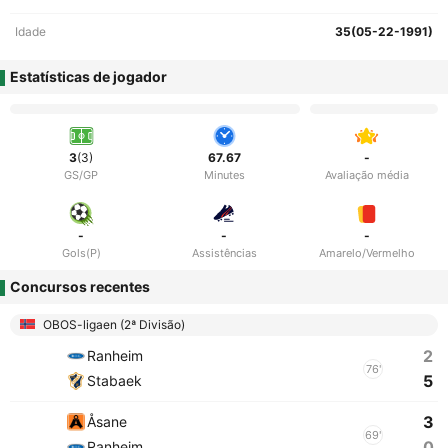
Idade
35(05-22-1991)
Estatísticas de jogador
3
(3)
67.67
-
GS/GP
Minutes
Avaliação média
-
-
-
Gols(P)
Assistências
Amarelo/Vermelho
Concursos recentes
OBOS-ligaen (2ª Divisão)
2
Ranheim
76'
5
Stabaek
3
Åsane
69'
0
Ranheim