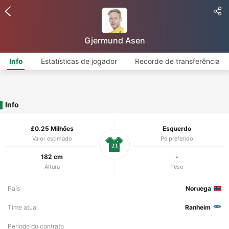
Gjermund Asen
Info
Estatísticas de jogador
Recorde de transferência
Info
£0.25 Milhões
Esquerdo
Valor estimado
Pé preferido
23
182 cm
-
Altura
Peso
País
Noruega
Time atual
Ranheim
Período do contrato