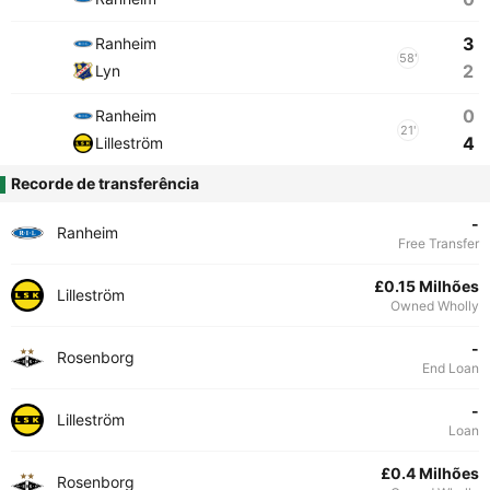
3
Ranheim
58'
2
Lyn
0
Ranheim
21'
4
Lilleström
Recorde de transferência
-
Ranheim
Free Transfer
£0.15 Milhões
Lilleström
Owned Wholly
-
Rosenborg
End Loan
-
Lilleström
Loan
£0.4 Milhões
Rosenborg