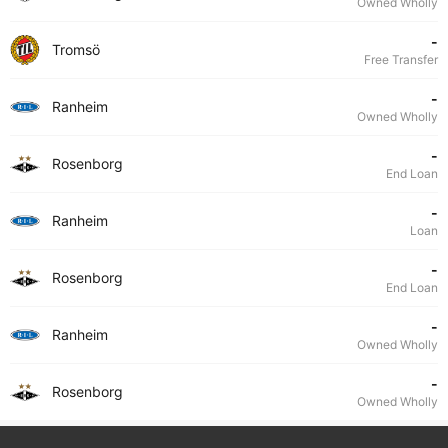
Owned Wholly
-
Tromsö
Free Transfer
-
Ranheim
Owned Wholly
-
Rosenborg
End Loan
-
Ranheim
Loan
-
Rosenborg
End Loan
-
Ranheim
Owned Wholly
-
Rosenborg
Owned Wholly