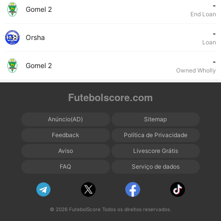
-
Gomel 2
End Loan
-
Orsha
Loan
-
Gomel 2
Owned Wholly
Futebolscore.com
Anúncio(AD)
Sitemap
Feedback
Política de Privacidade
Aviso
Livescore Grátis
FAQ
Serviço de dados
© 2026 FutebolScore Todos os direitos reservados.