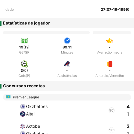
Idade
27(07-19-1999)
Estatísticas de jogador
19
(19)
89.11
-
GS/GP
Minutes
Avaliação média
3
(0)
-
-
Gols(P)
Assistências
Amarelo/Vermelho
Concursos recentes
Premier League
4
Okzhetpes
90'
1
Altai
2
Aktobe
90'
1
Okzhetpes