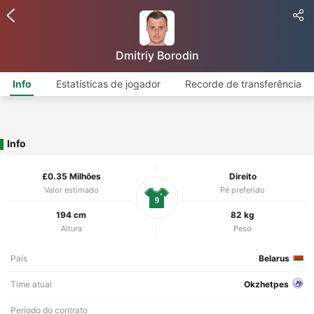
Dmitriy Borodin
Info
Estatísticas de jogador
Recorde de transferência
Info
£0.35 Milhões
Direito
Valor estimado
Pé preferido
9
194 cm
82 kg
Altura
Peso
País
Belarus
Time atual
Okzhetpes
Período do contrato