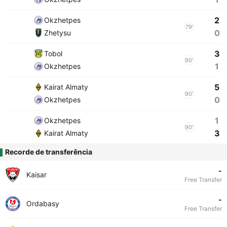
2
Okzhetpes
79'
0
Zhetysu
3
Tobol
90'
1
Okzhetpes
5
Kairat Almaty
90'
0
Okzhetpes
1
Okzhetpes
90'
3
Kairat Almaty
Recorde de transferência
-
Kaisar
Free Transfer
-
Ordabasy
Free Transfer