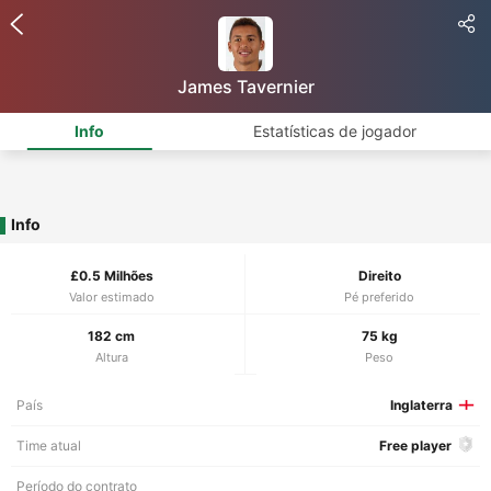
James Tavernier
Info
Estatísticas de jogador
Info
£0.5 Milhões
Direito
Valor estimado
Pé preferido
182 cm
75 kg
Altura
Peso
País
Inglaterra
Time atual
Free player
Período do contrato