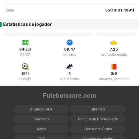
Idade
35(10-31-1991)
Estatísticas de jogador
34
(25)
69.47
7.25
GS/GP
Minutes
Avaliação média
8
(4)
4
0/5
Gols(P)
Assistências
Amarelo/Vermelho
Futebolscore.com
Anúncio(AD)
Sitemap
Feedback
Política de Privacidade
Aviso
Livescore Grátis
FAQ
Serviço de dados