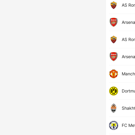
AS Ro
Arsena
AS Ro
Arsena
Manch
Dortm
Shakh
FC Met