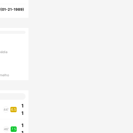
(01-21-1989)
média
rmelho
1
6.5
44'
1
1
7.5
46'
1