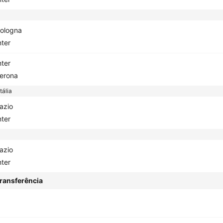
ologna
nter
nter
erona
tália
azio
nter
azio
nter
ransferência