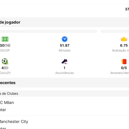
37
 de jogador
30
(16)
51.87
6.75
GS/GP
Minutes
Avaliação 
4
(0)
1
0/5
Gols(P)
Assistências
Amarelo/Ve
ecentes
s de Clubes
C Milan
nter
anchester City
nter