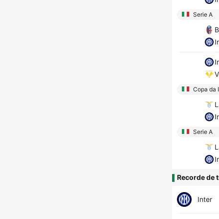
Serie A
B
I
I
V
Copa da I
L
I
Serie A
L
I
Recorde de t
Inter