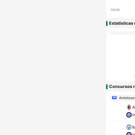
Idade
Estatísticas
Concursos r
Amistoso
A
I
M
I