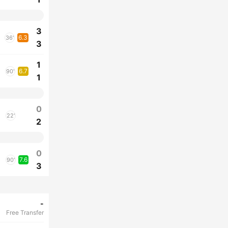
3
6.3
36'
3
1
6.7
90'
1
0
22'
2
0
7.6
90'
3
-
Free Transfer