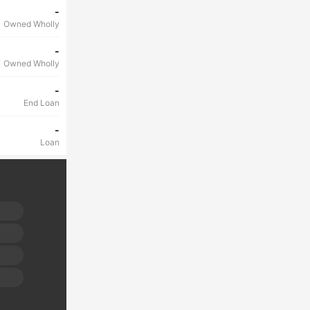
-
Owned Wholly
-
Owned Wholly
-
End Loan
-
Loan