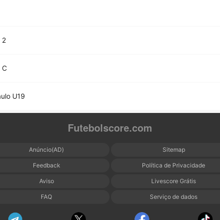
 2
 C
ulo U19
Futebolscore.com
Anúncio(AD)
Sitemap
Feedback
Política de Privacidade
Aviso
Livescore Grátis
FAQ
Serviço de dados