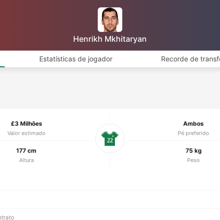
Henrikh Mkhitaryan
Estatísticas de jogador
Recorde de transf
£3 Milhões
Ambos
Valor estimado
Pé preferido
22
177 cm
75 kg
Altura
Peso
ntrato