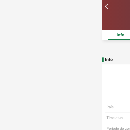
Info
Info
País
Time atual
Período do co