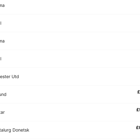
ma
l
ma
l
ester Utd
£
und
£
tar
£
alurg Donetsk