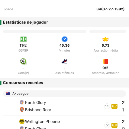
Idade
34(07-27-1992)
Estatísticas de jogador
11
(5)
45.36
6.73
GS/GP
Minutes
Avaliação média
-
-
0/5
Gols(P)
Assistências
Amarelo/Vermelho
Concursos recentes
A-League
2
Perth Glory
6.7
14'
1
Brisbane Roar
2
Wellington Phoenix
6.9
5'
0
Perth Glory