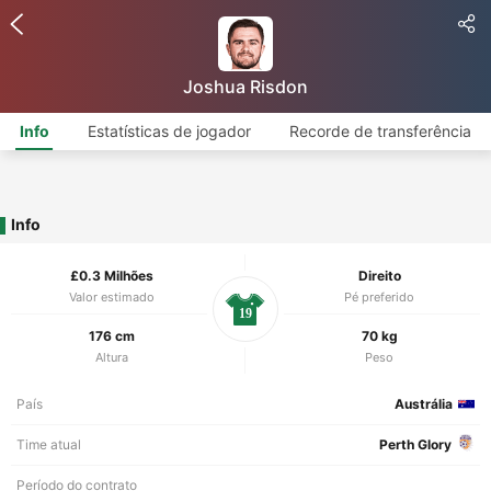
Joshua Risdon
Info
Estatísticas de jogador
Recorde de transferência
Info
£0.3 Milhões
Direito
Valor estimado
Pé preferido
19
176 cm
70 kg
Altura
Peso
País
Austrália
Time atual
Perth Glory
Período do contrato