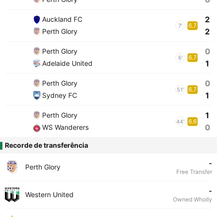
2
Auckland FC
6.7
7'
2
Perth Glory
0
Perth Glory
6.7
6'
1
Adelaide United
0
Perth Glory
6.7
51'
1
Sydney FC
1
Perth Glory
6.6
44'
0
WS Wanderers
Recorde de transferência
-
Perth Glory
Free Transfer
-
Western United
Owned Wholly