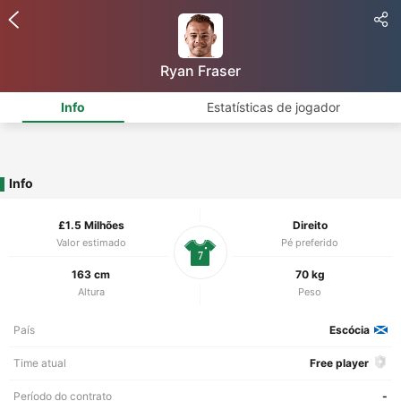
Ryan Fraser
Info
Estatísticas de jogador
Info
£1.5 Milhões
Direito
Valor estimado
Pé preferido
7
163 cm
70 kg
Altura
Peso
País
Escócia
Time atual
Free player
Período do contrato
-