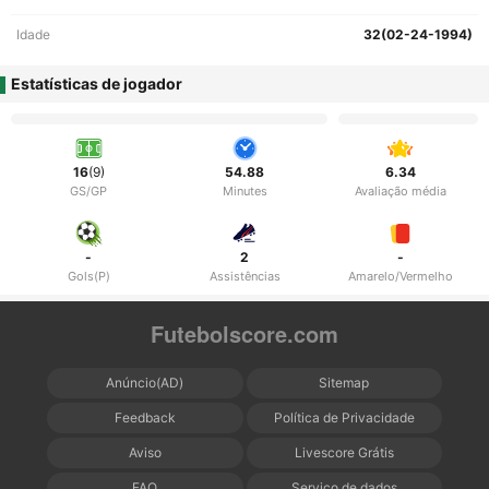
Idade
32(02-24-1994)
Estatísticas de jogador
16
(9)
54.88
6.34
GS/GP
Minutes
Avaliação média
-
2
-
Gols(P)
Assistências
Amarelo/Vermelho
Futebolscore.com
Anúncio(AD)
Sitemap
Feedback
Política de Privacidade
Aviso
Livescore Grátis
FAQ
Serviço de dados