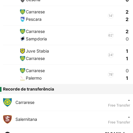
2
Carrarese
14'
2
Pescara
2
Carrarese
62'
0
Sampdoria
1
Juve Stabia
24'
1
Carrarese
0
Carrarese
78'
1
Palermo
Recorde de transferência
-
Carrarese
Free Transfer
-
Salernitana
Free Transfer