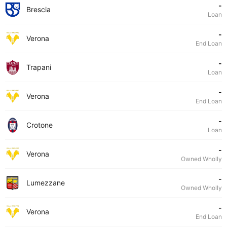
-
Brescia
Loan
-
Verona
End Loan
-
Trapani
Loan
-
Verona
End Loan
-
Crotone
Loan
-
Verona
Owned Wholly
-
Lumezzane
Owned Wholly
-
Verona
End Loan