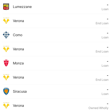
-
Lumezzane
Loan
-
Verona
End Loan
-
Como
Loan
-
Verona
End Loan
-
Monza
Loan
-
Verona
End Loan
-
Siracusa
Loan
-
Verona
Owned Wholly