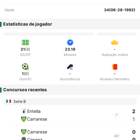
Idade
34(06-28-1992)
Estatísticas de jogador
21
(3)
23.19
-
GS/GP
Minutes
Avaliação média
1
(0)
-
-
Gols(P)
Assistências
Amarelo/Vermelho
Concursos recentes
Serie B
2
Entella
7'
1
Carrarese
0
Carrarese
46'
0
Cesena