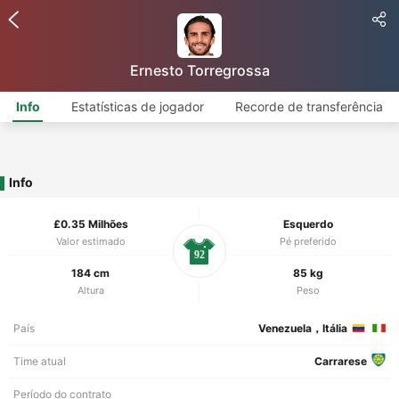
Ernesto Torregrossa
Info
Estatísticas de jogador
Recorde de transferência
Info
£0.35 Milhões
Esquerdo
Valor estimado
Pé preferido
92
184 cm
85 kg
Altura
Peso
País
Venezuela，Itália
Time atual
Carrarese
Período do contrato