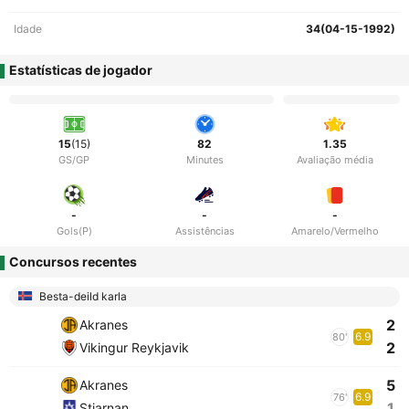
Idade
34(04-15-1992)
Estatísticas de jogador
15
(15)
82
1.35
GS/GP
Minutes
Avaliação média
-
-
-
Gols(P)
Assistências
Amarelo/Vermelho
Concursos recentes
Besta-deild karla
2
Akranes
6.9
80'
2
Vikingur Reykjavik
5
Akranes
6.9
76'
1
Stjarnan