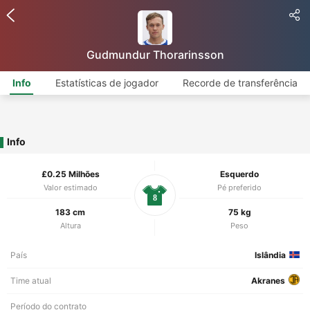
Gudmundur Thorarinsson
Info
Estatísticas de jogador
Recorde de transferência
Info
£0.25 Milhões
Esquerdo
Valor estimado
Pé preferido
8
183 cm
75 kg
Altura
Peso
País
Islândia
Time atual
Akranes
Período do contrato