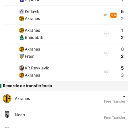
5
Keflavik
6.4
61'
2
Akranes
1
Akranes
90'
2
Breidablik
0
Akranes
90'
2
Fram
5
KR Reykjavik
90'
3
Akranes
Recorde de transferência
-
Akranes
Free Transfer
-
Noah
Free Transfer