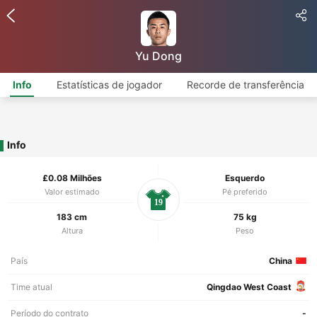
Yu Dong
Info
Estatísticas de jogador
Recorde de transferência
Info
£0.08 Milhões
Esquerdo
Valor estimado
Pé preferido
19
183 cm
75 kg
Altura
Peso
País
China
Time atual
Qingdao West Coast
Período do contrato
-