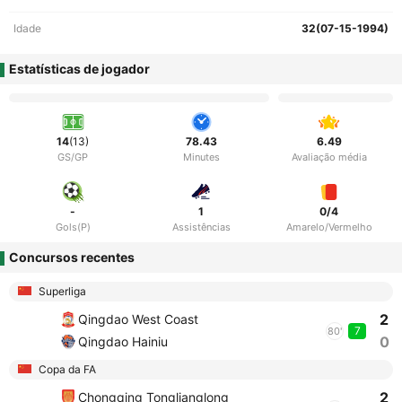
Idade
32(07-15-1994)
Estatísticas de jogador
14
(13)
78.43
6.49
GS/GP
Minutes
Avaliação média
-
1
0/4
Gols(P)
Assistências
Amarelo/Vermelho
Concursos recentes
Superliga
2
Qingdao West Coast
7
80'
0
Qingdao Hainiu
Copa da FA
2
Chongqing Tonglianglong