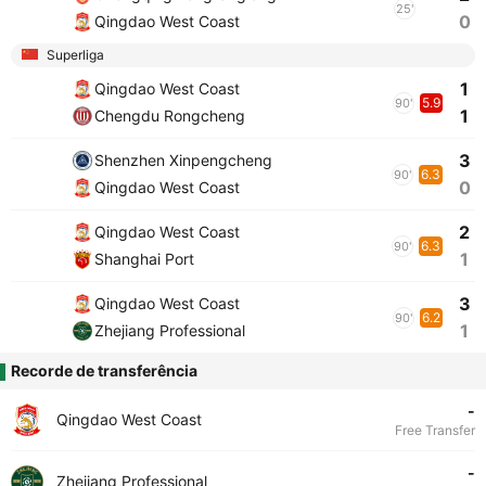
25'
0
Qingdao West Coast
Superliga
1
Qingdao West Coast
5.9
90'
1
Chengdu Rongcheng
3
Shenzhen Xinpengcheng
6.3
90'
0
Qingdao West Coast
2
Qingdao West Coast
6.3
90'
1
Shanghai Port
3
Qingdao West Coast
6.2
90'
1
Zhejiang Professional
Recorde de transferência
-
Qingdao West Coast
Free Transfer
-
Zhejiang Professional