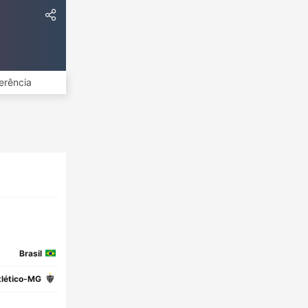
erência
Brasil
tlético-MG