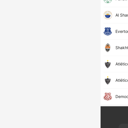
Al Sha
Everto
Shakh
Atléti
Atléti
Democ