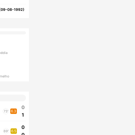
(09-08-1992)
média
rmelho
0
6.3
73'
1
0
6.5
69'
0