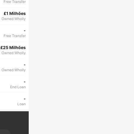
Free Transfer
£1 Milhões
Owned Wholly
-
Free Transfer
£25 Milhões
Owned Wholly
-
Owned Wholly
-
End Loan
-
Loan