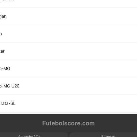
rjah
n
tar
co-MG
co-MG U20
rata-SL
Futebolscore.com
Anúncio(AD)
Sitemap