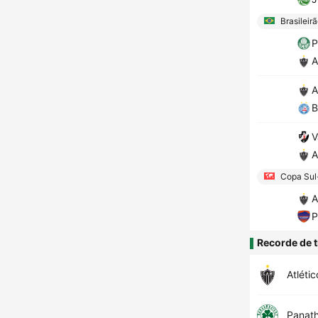
Brasileir
P
A
A
B
V
A
Copa Sul
A
P
Recorde de t
Atléti
Panath