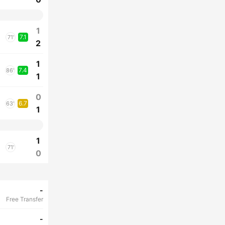
1
7.1
71'
2
1
7.4
86'
1
0
6.7
63'
1
1
71'
0
-
Free Transfer
-