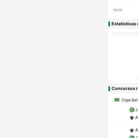
Idade
Estatísticas
Concursos r
Copa Beta
J
A
A
J