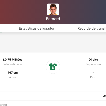
Bernard
Estatísticas de jogador
Recorde de transf
£0.75 Milhões
Direito
Valor estimado
Pé preferido
11
167 cm
-
Altura
Peso
A
ntrato