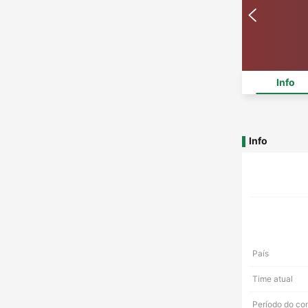
Info
Info
País
Time atual
Período do co