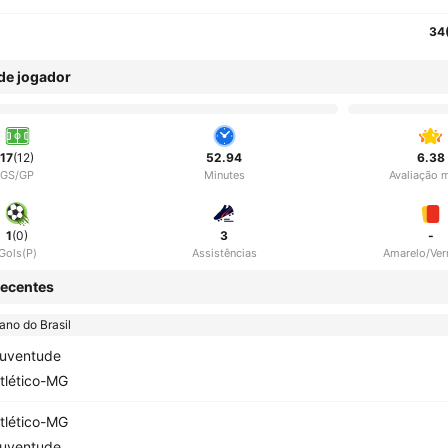
34
 de jogador
17
(12)
52.94
6.38
GS/GP
Minutes
Avaliação 
1
(0)
3
-
Gols(P)
Assistências
Amarelo/Ve
ecentes
no do Brasil
uventude
tlético-MG
tlético-MG
uventude