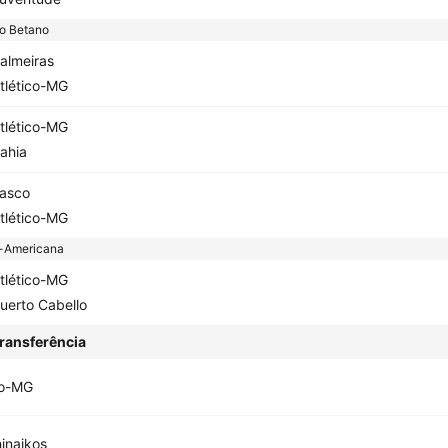
ão Betano
almeiras
tlético-MG
tlético-MG
ahia
asco
tlético-MG
-Americana
tlético-MG
uerto Cabello
ransferência
co-MG
inaikos