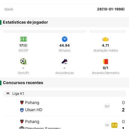
Idade
28(10-01-1998)
Estatísticas de jogador
17
(8)
44.94
4.71
GS/GP
Minutes
Avaliação média
-
-
0/1
Gols(P)
Assistências
Amarelo/Vermelho
Concursos recentes
Liga K1
0
Pohang
84'
2
Ulsan HD
0
Pohang
6.8
18'
1
Gimcheon Sangmu