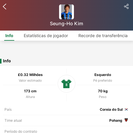
Seung-Ho Kim
Info
Estatísticas de jogador
Recorde de transferência
Info
£0.32 Milhões
Esquerdo
Valor estimado
Pé preferido
8
173 cm
70 kg
Altura
Peso
País
Coreia do Sul
Time atual
Pohang
Período do contrato