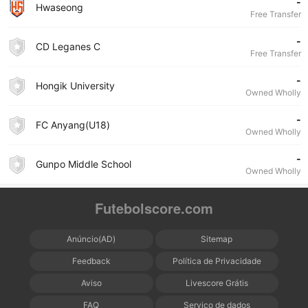
-
Hwaseong
Free Transfer
-
CD Leganes C
Free Transfer
-
Hongik University
Owned Wholly
-
FC Anyang(U18)
Owned Wholly
-
Gunpo Middle School
Owned Wholly
Futebolscore.com
Anúncio(AD)
Sitemap
Feedback
Política de Privacidade
Aviso
Livescore Grátis
FAQ
Serviço de dados