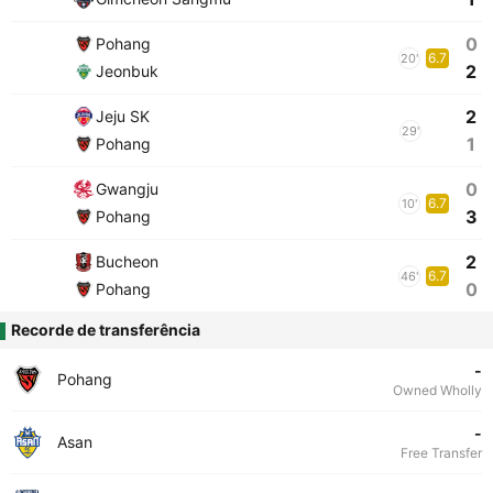
0
Pohang
6.7
20'
2
Jeonbuk
2
Jeju SK
29'
1
Pohang
0
Gwangju
6.7
10'
3
Pohang
2
Bucheon
6.7
46'
0
Pohang
Recorde de transferência
-
Pohang
Owned Wholly
-
Asan
Free Transfer