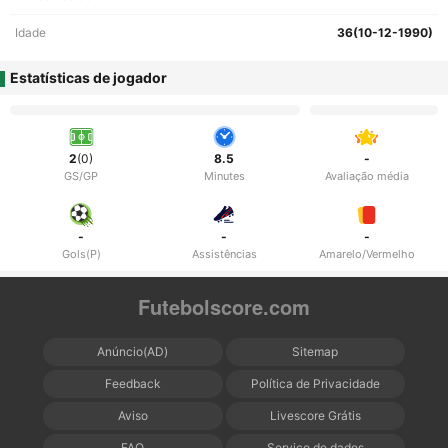
Idade
36(10-12-1990)
Estatísticas de jogador
2
(0)
8.5
-
GS/GP
Minutes
Avaliação média
-
-
-
Gols(P)
Assistências
Amarelo/Vermelho
Futebolscore.com
Anúncio(AD)
Sitemap
Feedback
Política de Privacidade
Aviso
Livescore Grátis
FAQ
Serviço de dados