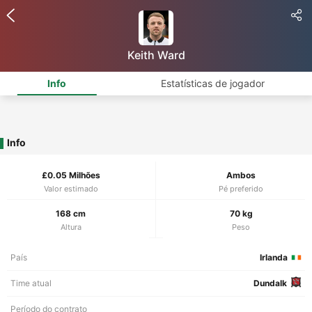
Keith Ward
Info
Estatísticas de jogador
Info
£0.05 Milhões
Ambos
Valor estimado
Pé preferido
168 cm
70 kg
Altura
Peso
País
Irlanda
Time atual
Dundalk
Período do contrato