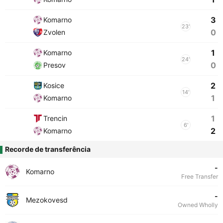
3
Komarno
23'
0
Zvolen
1
Komarno
24'
0
Presov
2
Kosice
14'
1
Komarno
1
Trencin
6'
2
Komarno
Recorde de transferência
-
Komarno
Free Transfer
-
Mezokovesd
Owned Wholly