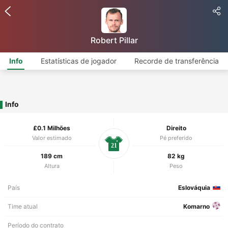
Robert Pillar
Info
Estatísticas de jogador
Recorde de transferência
Info
£0.1 Milhões
Direito
Valor estimado
Pé preferido
21
189 cm
82 kg
Altura
Peso
País
Eslováquia
Time atual
Komarno
Período do contrato