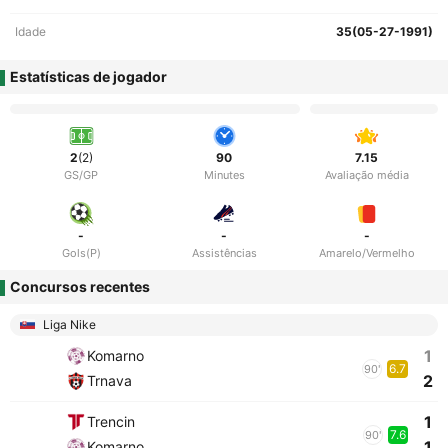
Idade
35(05-27-1991)
Estatísticas de jogador
2
(2)
90
7.15
GS/GP
Minutes
Avaliação média
-
-
-
Gols(P)
Assistências
Amarelo/Vermelho
Concursos recentes
Liga Nike
1
Komarno
6.7
90'
2
Trnava
1
Trencin
7.6
90'
1
Komarno