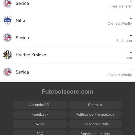
-
Senica
Free Transfer
-
Nitra
Owned Wholly
-
Senica
End Loan
-
Hradec Kralove
Loan
-
Senica
Owned Wholly
Futebolscore.com
Anúncio(AD)
Sitemap
Feedback
Política de Privacidade
Aviso
Livescore Grátis
FAQ
Serviço de dados