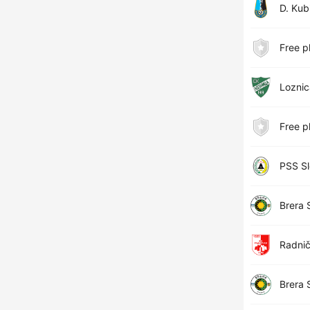
D. Kub
Free p
Loznic
Free p
PSS S
Brera 
Radnič
Brera 