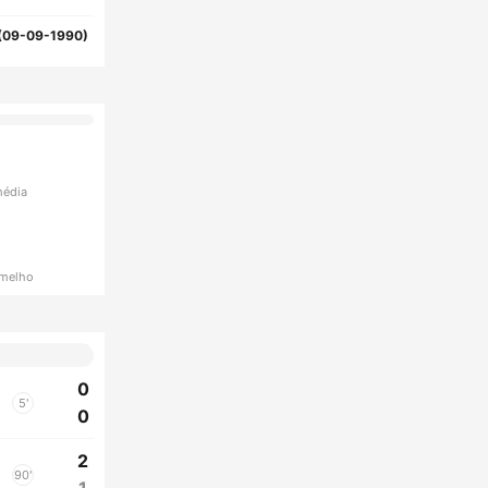
(09-09-1990)
média
rmelho
0
5'
0
2
90'