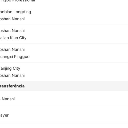
anbian Longding
oshan Nanshi
oshan Nanshi
alian K'un City
oshan Nanshi
uangxi Pingguo
anjing City
oshan Nanshi
ransferência
 Nanshi
layer