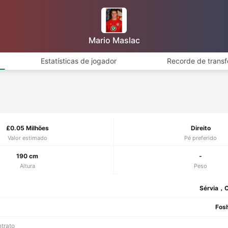
Mario Maslac
Estatísticas de jogador
Recorde de transf
£0.05 Milhões
Direito
Valor estimado
Pé preferido
190 cm
-
Altura
Peso
Sérvia，C
Fos
ntrato