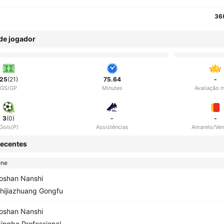
36
 de jogador
25
(21)
75.64
-
GS/GP
Minutes
Avaliação 
3
(0)
-
-
Gols(P)
Assistências
Amarelo/Ve
ecentes
One
oshan Nanshi
hijiazhuang Gongfu
oshan Nanshi
ingbo Professional