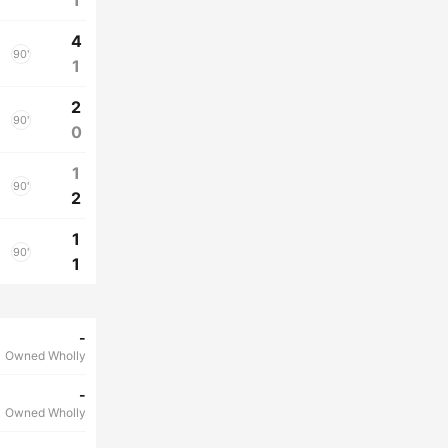
1
4
90'
1
2
90'
0
1
90'
2
1
90'
1
-
Owned Wholly
-
Owned Wholly