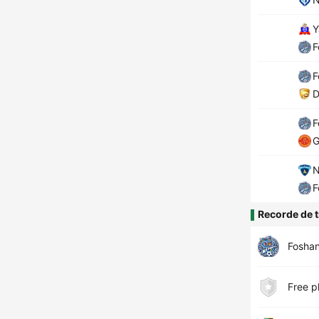
Y
F
F
D
F
G
N
F
Recorde de t
Foshan
Free p