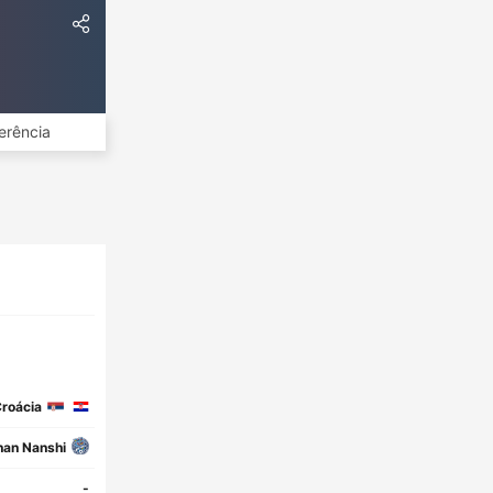
erência
roácia
han Nanshi
-