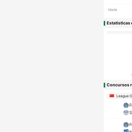
Idade
Estatísticas
Concursos r
League 
F
S
F
N