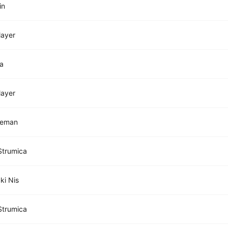
in
layer
a
layer
leman
Strumica
ki Nis
Strumica