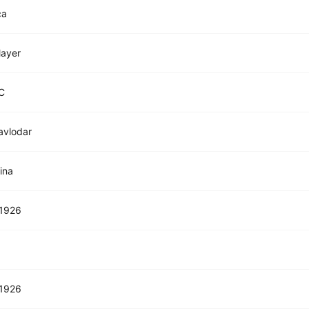
ca
layer
C
Pavlodar
ina
 1926
 1926