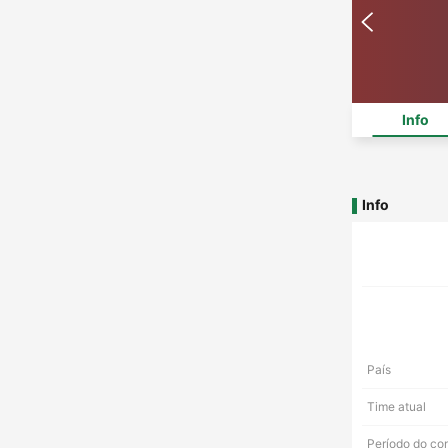
Info
Info
País
Time atual
Período do co