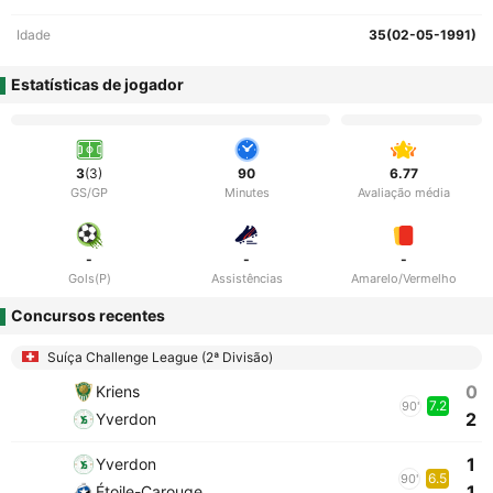
Idade
35(02-05-1991)
Estatísticas de jogador
3
(3)
90
6.77
GS/GP
Minutes
Avaliação média
-
-
-
Gols(P)
Assistências
Amarelo/Vermelho
Concursos recentes
Suíça Challenge League (2ª Divisão)
0
Kriens
7.2
90'
2
Yverdon
1
Yverdon
6.5
90'
1
Étoile-Carouge