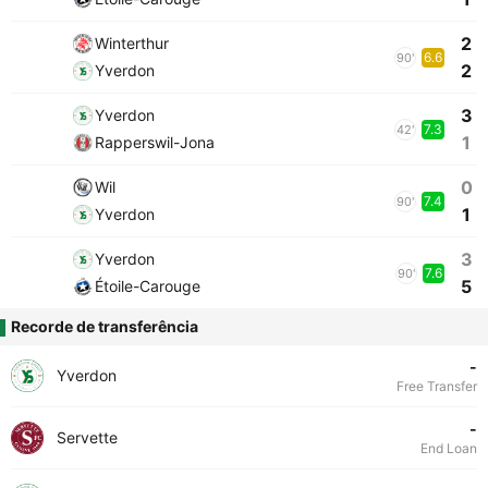
2
Winterthur
6.6
90'
2
Yverdon
3
Yverdon
7.3
42'
1
Rapperswil-Jona
0
Wil
7.4
90'
1
Yverdon
3
Yverdon
7.6
90'
5
Étoile-Carouge
Recorde de transferência
-
Yverdon
Free Transfer
-
Servette
End Loan