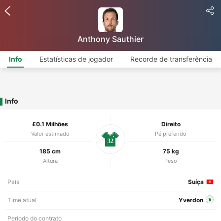
Anthony Sauthier
Info
Estatísticas de jogador
Recorde de transferência
Info
£0.1 Milhões
Direito
Valor estimado
Pé preferido
32
185 cm
75 kg
Altura
Peso
País
Suíça
Time atual
Yverdon
Período do contrato