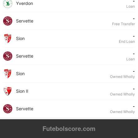
-
Yverdon
Loan
-
Servette
Free Transfer
-
Sion
End Loan
-
Servette
Loan
-
Sion
Owned Wholly
-
Sion II
Owned Wholly
-
Servette
Owned Wholly
Futebolscore.com