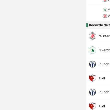
Y
W
Recorde de t
Winter
Yverd
Zurich
Biel
Zurich
Biel