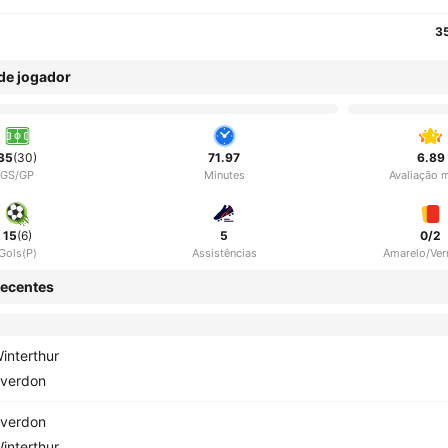
3
 de jogador
35
(30)
71.97
6.89
GS/GP
Minutes
Avaliação 
15
(6)
5
0/2
Gols(P)
Assistências
Amarelo/Ve
ecentes
interthur
verdon
verdon
interthur