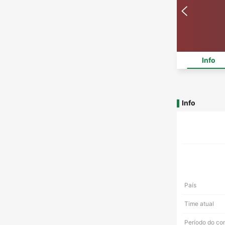
Info
Info
País
Time atual
Período do co