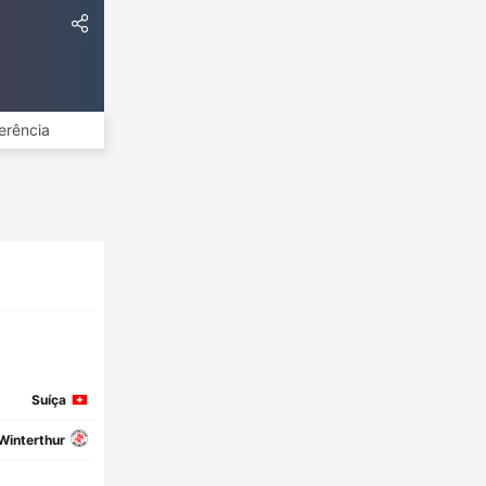
erência
Suíça
Winterthur