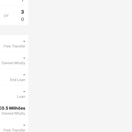
3
24'
0
-
Free Transfer
-
Owned Wholly
-
End Loan
-
Loan
£0.5 Milhões
Owned Wholly
-
Free Transfer