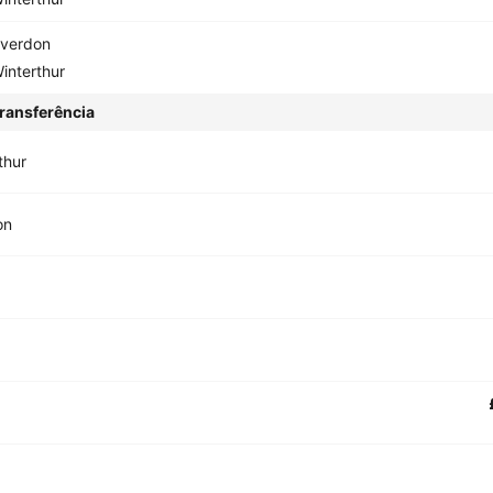
verdon
interthur
ransferência
thur
on