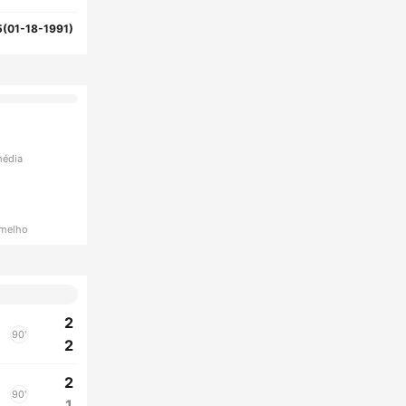
5(01-18-1991)
média
rmelho
2
90'
2
2
90'
1