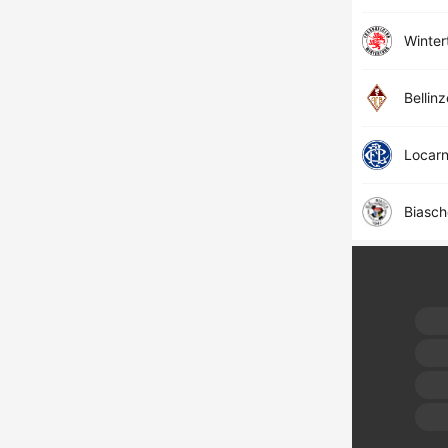
Winter
Bellin
Locar
Biasch