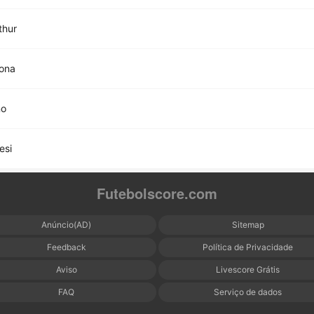
thur
zona
no
esi
Futebolscore.com
Anúncio(AD)
Sitemap
Feedback
Política de Privacidade
Aviso
Livescore Grátis
FAQ
Serviço de dados