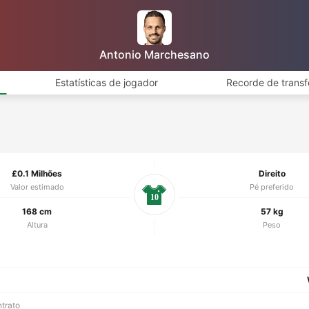
Antonio Marchesano
Estatísticas de jogador
Recorde de transf
£0.1 Milhões
Direito
Valor estimado
Pé preferido
10
168 cm
57 kg
Altura
Peso
ntrato