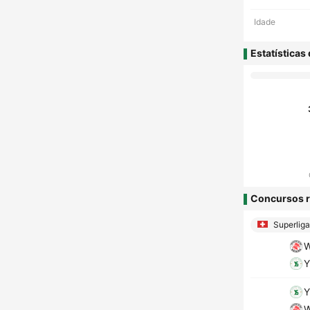
Idade
Estatísticas
Concursos r
Superliga
W
Y
Y
W